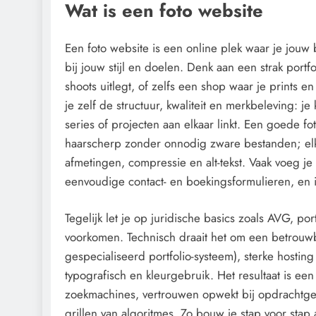
Wat is een foto website
Een foto website is een online plek waar je jouw
bij jouw stijl en doelen. Denk aan een strak portf
shoots uitlegt, of zelfs een shop waar je prints en
je zelf de structuur, kwaliteit en merkbeleving: je
series of projecten aan elkaar linkt. Een goede fo
haarscherp zonder onnodig zware bestanden; elke 
afmetingen, compressie en alt-tekst. Vaak voeg je
eenvoudige contact- en boekingsformulieren, en i
Tegelijk let je op juridische basics zoals AVG, p
voorkomen. Technisch draait het om een betrouw
gespecialiseerd portfolio-systeem), sterke hosting
typografisch en kleurgebruik. Het resultaat is e
zoekmachines, vertrouwen opwekt bij opdrachtgeve
grillen van algoritmes. Zo bouw je stap voor stap