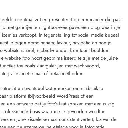
 beelden centraal zet en presenteert op een manier die past
olio met galerijen en lightbox-weergave, een blog waarin je
 licenties verkoopt. In tegenstelling tot social media bepaal
 kiest je eigen domeinnaam, lay-out, navigatie en hoe je
to website is snel, mobielvriendelijk en toont beelden
website foto hoort geoptimaliseerd te zijn met de juiste
 functies toe zoals klantgalerijen met wachtwoord,
ntegraties met e-mail of betaalmethoden.
ortretrecht en eventueel watermerken om misbruik te
baar platform (bijvoorbeeld WordPress of een
 en een ontwerp dat je foto’s laat spreken met een rustig
en professionele basis waarmee je gevonden wordt in
rs en jouw visuele verhaal consistent vertelt, los van de
 aan een duurzame online etalage voor je fotografie.