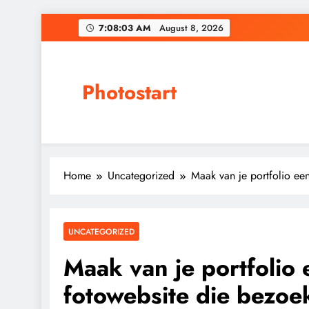
Skip
7:08:05 AM
August 8, 2026
to
content
Photostart
Home
Uncategorized
Maak van je portfolio een 
UNCATEGORIZED
Maak van je portfolio e
fotowebsite die bezoek