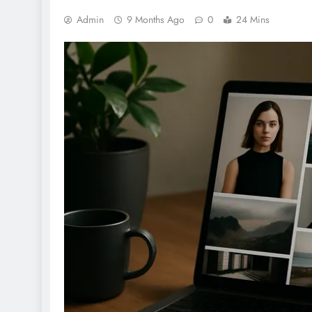
Admin
9 Months Ago
0
24 Mins