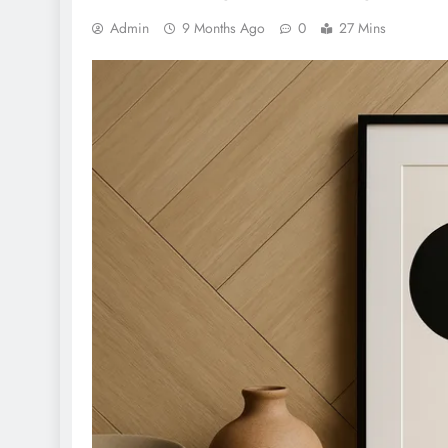
Admin
9 Months Ago
0
27 Mins