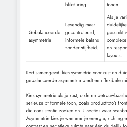
bliksturing.
tonen.
Als je var
Levendig maar
duidelijke
Gebalanceerde
gecontroleerd;
geschikt 
asymmetrie
informele balans
complexe 
zonder stijfheid.
en respon
layouts.
Kort samengevat: kies symmetrie voor rust en dui
gebalanceerde asymmetrie biedt een flexibele m
Kies symmetrie als je rust, orde en betrouwbaarhe
serieuze of formele toon, zoals productfoto’s fronta
die consistentie zoeken en UI-secties waar scanbaa
Asymmetrie kies je wanneer je energie, richting e
contrast en negatieve ruimte naar één duidelijk foc