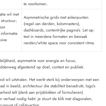
te voorkomen.
iatie wil met
Asymmetrische grids met ankerpunten
 structuur;
(regel van derden, kolomrasters),
voor
dashboards, contentrijke pagina’s. Let op:
informatie
test in meerdere formaten en bewaak
sive
randen/white space voor consistent ritme.
delijkheid, asymmetrie voor energie en focus;
iddenweg afgestemd op doel, context en publiek.
id wil uitstralen. Het werkt sterk bij onderwerpen met een
al in beeld, architectuur die stabiliteit benadrukt, logo’s
rheid telt (denk aan prijsblokken of formulieren).
n verhaal nodig hebt: je stuurt de blik met diagonalen,
uspunt of call-to-action.