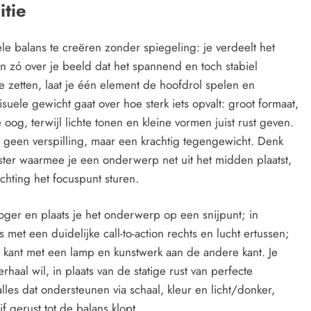
tie
e balans te creëren zonder spiegeling: je verdeelt het
en zó over je beeld dat het spannend en toch stabiel
 te zetten, laat je één element de hoofdrol spelen en
suele gewicht gaat over hoe sterk iets opvalt: groot formaat,
je oog, terwijl lichte tonen en kleine vormen juist rust geven.
j geen verspilling, maar een krachtig tegengewicht. Denk
ter waarmee je een onderwerp net uit het midden plaatst,
ichting het focuspunt sturen.
 hoger en plaats je het onderwerp op een snijpunt; in
met een duidelijke call-to-action rechts en lucht ertussen;
én kant met een lamp en kunstwerk aan de andere kant. Je
erhaal wil, in plaats van de statige rust van perfecte
lles dat ondersteunen via schaal, kleur en licht/donker,
 gerust tot de balans klopt.