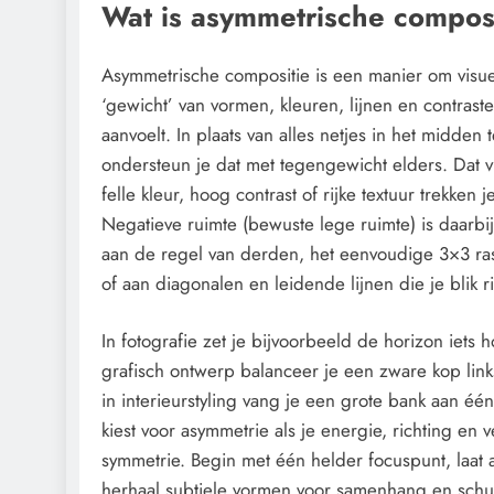
Wat is asymmetrische composi
Asymmetrische compositie is een manier om visuel
‘gewicht’ van vormen, kleuren, lijnen en contrast
aanvoelt. In plaats van alles netjes in het midden
ondersteun je dat met tegengewicht elders. Dat vi
felle kleur, hoog contrast of rijke textuur trekken 
Negatieve ruimte (bewuste lege ruimte) is daarbi
aan de regel van derden, het eenvoudige 3×3 ras
of aan diagonalen en leidende lijnen die je blik r
In fotografie zet je bijvoorbeeld de horizon iets
grafisch ontwerp balanceer je een zware kop links 
in interieurstyling vang je een grote bank aan é
kiest voor asymmetrie als je energie, richting en v
symmetrie. Begin met één helder focuspunt, laat a
herhaal subtiele vormen voor samenhang en schuif