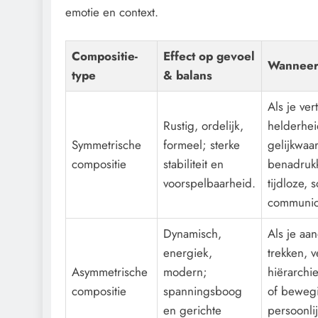
emotie en context.
Compositie-
Effect op gevoel
Wanneer
type
& balans
Als je ve
Rustig, ordelijk,
helderhei
Symmetrische
formeel; sterke
gelijkwaa
compositie
stabiliteit en
benadrukk
voorspelbaarheid.
tijdloze, 
communica
Dynamisch,
Als je aan
energiek,
trekken, 
Asymmetrische
modern;
hiërarchie
compositie
spanningsboog
of beweg
en gerichte
persoonli