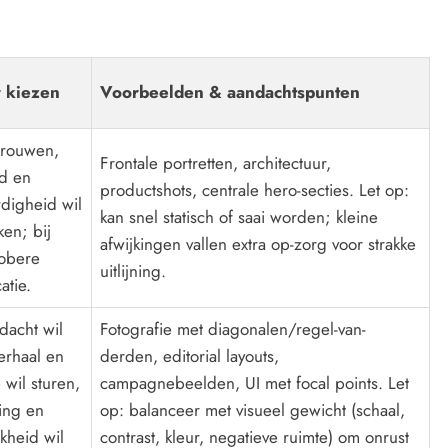
 kiezen
Voorbeelden & aandachtspunten
rtrouwen,
Frontale portretten, architectuur,
d en
productshots, centrale hero-secties. Let op:
rdigheid wil
kan snel statisch of saai worden; kleine
en; bij
afwijkingen vallen extra op-zorg voor strakke
sobere
uitlijning.
tie.
dacht wil
Fotografie met diagonalen/regel-van-
verhaal en
derden, editorial layouts,
 wil sturen,
campagnebeelden, UI met focal points. Let
ing en
op: balanceer met visueel gewicht (schaal,
jkheid wil
contrast, kleur, negatieve ruimte) om onrust