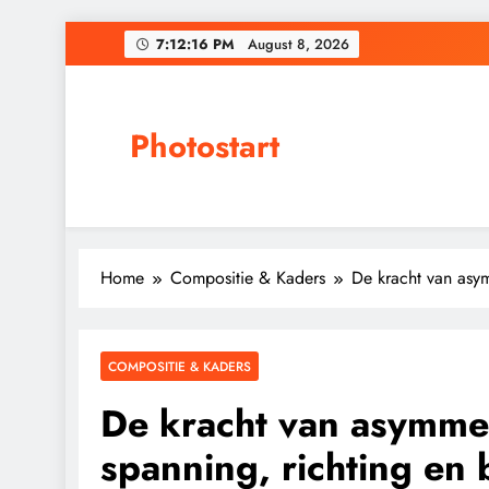
Skip
7:12:17 PM
August 8, 2026
to
content
Photostart
Home
Compositie & Kaders
De kracht van asym
COMPOSITIE & KADERS
De kracht van asymmet
spanning, richting en 