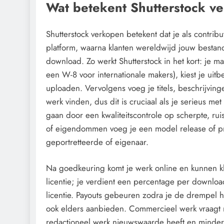
Wat betekent Shutterstock v
Shutterstock verkopen betekent dat je als contributo
platform, waarna klanten wereldwijd jouw bestande
download. Zo werkt Shutterstock in het kort: je ma
een W-8 voor internationale makers), kiest je uitb
uploaden. Vervolgens voeg je titels, beschrijvin
werk vinden, dus dit is cruciaal als je serieus me
gaan door een kwaliteitscontrole op scherpte, ru
of eigendommen voeg je een model release of prop
geportretteerde of eigenaar.
Na goedkeuring komt je werk online en kunnen kla
licentie; je verdient een percentage per download
licentie. Payouts gebeuren zodra je de drempel haa
ook elders aanbieden. Commercieel werk vraagt r
redactioneel werk nieuwswaarde heeft en minder re