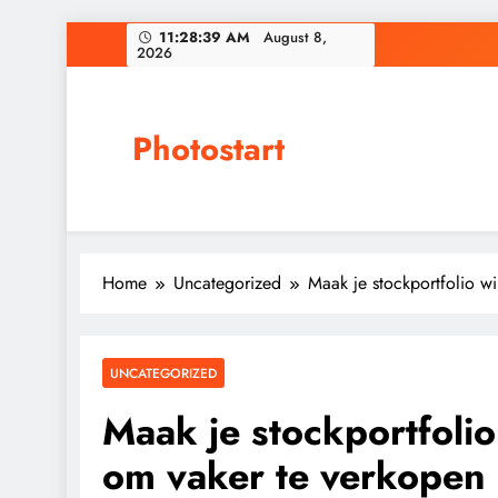
Skip
11:28:41 AM
August 8,
2026
to
content
Photostart
Home
Uncategorized
Maak je stockportfolio w
UNCATEGORIZED
Maak je stockportfolio
om vaker te verkopen 