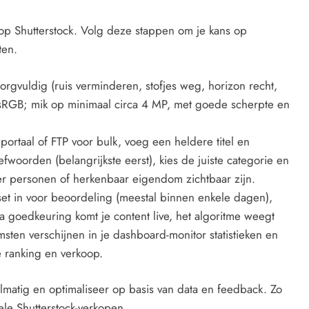
 op Shutterstock. Volg deze stappen om je kans op
ten.
rgvuldig (ruis verminderen, stofjes weg, horizon recht,
n sRGB; mik op minimaal circa 4 MP, met goede scherpte en
ortaal of FTP voor bulk, voeg een heldere titel en
efwoorden (belangrijkste eerst), kies de juiste categorie en
r personen of herkenbaar eigendom zichtbaar zijn.
 set in voor beoordeling (meestal binnen enkele dagen),
 goedkeuring komt je content live, het algoritme weegt
msten verschijnen in je dashboard-monitor statistieken en
e ranking en verkoop.
lmatig en optimaliseer op basis van data en feedback. Zo
iele Shutterstock-verkopen.