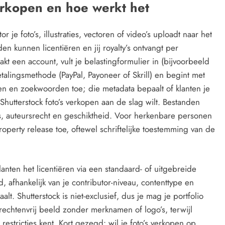
erkopen en hoe werkt het
r je foto’s, illustraties, vectoren of video’s uploadt naar het
n kunnen licentiëren en jij royalty’s ontvangt per
akt een account, vult je belastingformulier in (bijvoorbeeld
etalingsmethode (PayPal, Payoneer of Skrill) en begint met
gen en zoekwoorden toe; die metadata bepaalt of klanten je
t Shutterstock foto’s verkopen aan de slag wilt. Bestanden
is, auteursrecht en geschiktheid. Voor herkenbare personen
erty release toe, oftewel schriftelijke toestemming van de
nten het licentiëren via een standaard- of uitgebreide
, afhankelijk van je contributor-niveau, contenttype en
lt. Shutterstock is niet-exclusief, dus je mag je portfolio
echtenvrij beeld zonder merknamen of logo’s, terwijl
stricties kent. Kort gezegd: wil je foto’s verkopen op