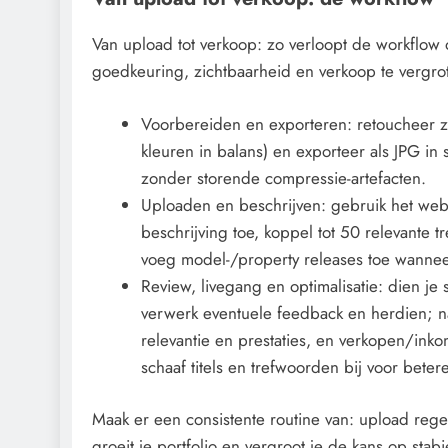
Van upload tot verkoop: zo verloopt de workflow
goedkeuring, zichtbaarheid en verkoop te vergro
Voorbereiden en exporteren: retoucheer zo
kleuren in balans) en exporteer als JPG i
zonder storende compressie-artefacten.
Uploaden en beschrijven: gebruik het webp
beschrijving toe, koppel tot 50 relevante tr
voeg model-/property releases toe wannee
Review, livegang en optimalisatie: dien je
verwerk eventuele feedback en herdien; na
relevantie en prestaties, en verkopen/inko
schaaf titels en trefwoorden bij voor beter
Maak er een consistente routine van: upload rege
groeit je portfolio en vergroot je de kans op stab