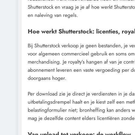
Shutterstock en vraag je je af hoe werkt Shuttersto
en naleving van regels.
Hoe werkt Shutterstock: licenties, royal
Bij Shutterstock verkoop je geen bestanden, je ve
voor algemeen commercieel gebruik en soms om e
merchandising. Je royalty’s hangen af van je cont
abonnement leveren een vaste vergoeding per do
doorgaans hoger.
Per download zie je direct je verdiensten in je d
uitbetalingsdrempel haalt en je kiest zelf een met
belastingformulier niet; bronheffing kan anders 
mag je dezelfde content elders licentiëren zonder 
Van upload tot verkoop: de workflow