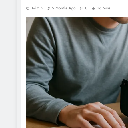
Admin
9 Months Ago
0
26 Mins