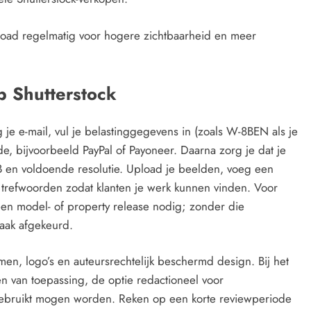
pload regelmatig voor hogere zichtbaarheid en meer
p Shutterstock
g je e-mail, vul je belastinggegevens in (zoals W-8BEN als je
e, bijvoorbeeld PayPal of Payoneer. Daarna zorg je dat je
GB en voldoende resolutie. Upload je beelden, voeg een
te trefwoorden zodat klanten je werk kunnen vinden. Voor
en model- of property release nodig; zonder die
aak afgekeurd.
en, logo’s en auteursrechtelijk beschermd design. Bij het
ien van toepassing, de optie redactioneel voor
ebruikt mogen worden. Reken op een korte reviewperiode