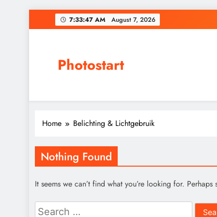
Skip
7:33:47 AM
August 7, 2026
to
content
Photostart
Home
Belichting & Lichtgebruik
Nothing Found
It seems we can’t find what you’re looking for. Perhaps 
Search