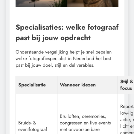
Specialisaties: welke fotograaf
past bij jouw opdracht
Onderstaande vergelijking helpt je snel bepalen
welke fotografiespecialist in Nederland het best
past bij jouw doel, stijl en deliverables.
Stijl 
Specialisatie
Wanneer kiezen
focus
Reporta
low-lig
Bruiloften, ceremonies,
actie; 
Bruids- &
congressen en live events
licht 
eventfotograaf
met onvoorspelbare
camera