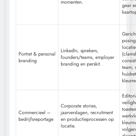
momenten.
gear e
kaarto
Gerich
posing;
locatie
LinkedIn, sprekers,
Portret & personal
(clams
founders/teams, employer
branding
consis
branding en perskit.
team; 
huidre
kleurre
Editor
veilig
Corporate stories,
toeste
Commercieel –
jaarverslagen, recruitment
werkvl
bedrijfsreportage
en productieprocessen op
kleur
locatie.
volgens
discre