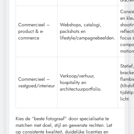
Consis
en kleu
Commercieel –
Webshops, catalogi,
shooti
product & e-
packshots en
reflec
commerce
lifestyle/campagnebeelden.
focus 
compos
motion
Statief
bracke
Verkoop/verhuur,
Commercieel –
flambie
hospitality en
vastgoed/interieur
(tilt-sh
architectuurportfolio.
tijdsti
licht.
Kies de “beste fotograaf” door specialisatie te
matchen met doel, stijl en gewenste rechten. Let
op consistente kwaliteit, duidelijke licenties en