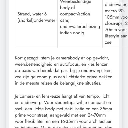
Weerbestendige
onderwater;
body of
macro 90-
Strand, water &
compact/action
105mm voo
(snorkel)onderwater
cam;
close-ups; 2
onderwaterbehuizing
70mm voor
indien nodig
lifestyle aan
zee
Kort gezegd: stem je camerabody af op gewicht,
weersbestendigheid en autofocus, en kies lenzen
op basis van bereik dat past bij je onderwerp. Een
veelzijdige zoom plus een lichtsterke prime dekken
in de meeste reizen de belangrijkste situaties.
Je camera- en lenskeuze hangt af van tempo, licht
en onderwerp. Voor stedentrips wil je compact en
snel: een lichte body met stabilisatie en een 35mm
prime voor straat, aangevuld met een 24-70mm
voor flexibiliteit en een 16-35mm voor architectuur
en interieurs. Ga je de natuur in of bergen op, dan