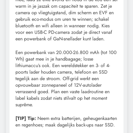
warm in je jaszak om capaciteit te sparen. Zet je
camera op vliegtuigstand, dim scherm en EVF en
gebruik eco-modus om uren te winnen; schakel
bluetooth en wifi alleen in wanneer nodig. Kies
voor een USB-C PD-camera zodat je direct vanaf
een powerbank of GaN-snellader kunt laden.
Een powerbank van 20.000-26.800 mAh (tot 100
Wh) gaat mee in je handbagage; losse
lithiumaccu’s ook. Een wereldstekker en 3- of 4-
poorts lader houden camera, telefoon en SSD
tegelijk aan de stroom. Off-grid werkt een
opvouwbaar zonnepaneel of 12V-autolader
verrassend goed. Plan een vaste laadroutine en
label kabels zodat niets stilvalt op het moment
suprême.
[TIP] Tip:
Neem extra batterijen, geheugenkaarten
en regenhoes; maak dagelijks back-ups naar SSD.