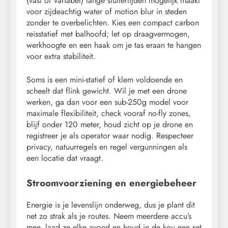
(vast of variabel) lange sluitertijden mogelijk maakt
voor zijdeachtig water of motion blur in steden
zonder te overbelichten. Kies een compact carbon
reisstatief met balhoofd; let op draagvermogen,
werkhoogte en een haak om je tas eraan te hangen
voor extra stabiliteit.
Soms is een mini-statief of klem voldoende en
scheelt dat flink gewicht. Wil je met een drone
werken, ga dan voor een sub-250g model voor
maximale flexibiliteit, check vooraf no-fly zones,
blijf onder 120 meter, houd zicht op je drone en
registreer je als operator waar nodig. Respecteer
privacy, natuurregels en regel vergunningen als
een locatie dat vraagt.
Stroomvoorziening en energiebeheer
Energie is je levenslijn onderweg, dus je plant dit
net zo strak als je routes. Neem meerdere accu’s
mee, laad ze elke avond en houd in de kou een set