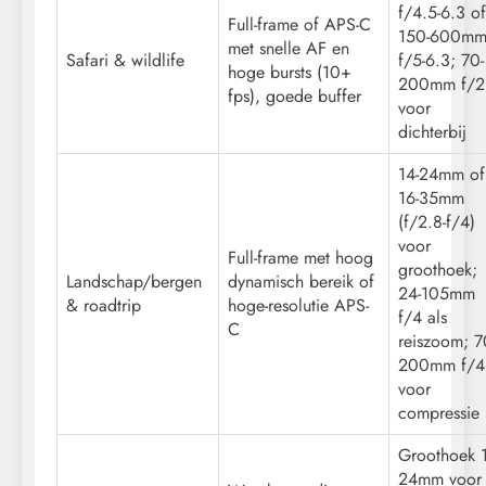
f/4.5-6.3 of
Full-frame of APS-C
150-600m
met snelle AF en
Safari & wildlife
f/5-6.3; 70-
hoge bursts (10+
200mm f/2
fps), goede buffer
voor
dichterbij
14-24mm of
16-35mm
(f/2.8-f/4)
voor
Full-frame met hoog
groothoek;
Landschap/bergen
dynamisch bereik of
24-105mm
& roadtrip
hoge-resolutie APS-
f/4 als
C
reiszoom; 7
200mm f/4
voor
compressie
Groothoek 1
24mm voor