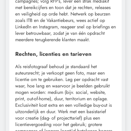
campagnes; volg RFP’s, lever een strak mediakit
met bereikcijfers en toon dat je rechten, releases
en veiligheid op orde hebt. Netwerk op beurzen
zoals ITB en de Vakantiebeurs, wees actief op
LinkedIn en Instagram, reageer snel op briefings en
lever betrouwbaar, zodat je van één opdracht
meerdere terugkerende klanten maakt.
Rechten, licenties en tarieven
Als reisfotograaf behoud je standaard het
auteursrecht; je verkoopt geen foto, maar een
licentie om te gebruiken. Leg per opdracht vast
waar, hoe lang en waarvoor je beelden gebruikt
mogen worden: medium (bijv. social, website,
print, out-of-home), duur, territorium en oplage.
Exclusiviteit kost extra en een volledige buy-out is
uitzonderlijk en duur. Werk met een basistarief
voor creatie (dag- of projecttarief) plus een
licentievergoeding voor het gebruik; grotere
campagnes of langere looptijd betekenen hogere