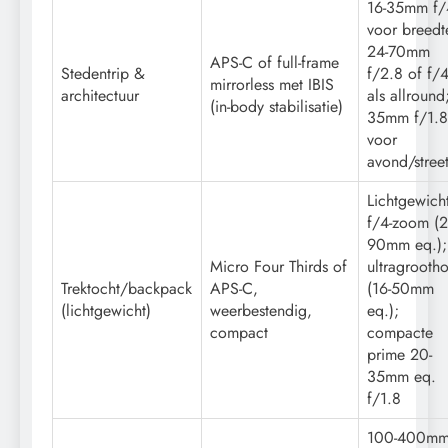
16-35mm f/
voor breedt
24-70mm
APS-C of full-frame
Stedentrip &
f/2.8 of f/
mirrorless met IBIS
architectuur
als allround
(in-body stabilisatie)
35mm f/1.8
voor
avond/stree
Lichtgewich
f/4-zoom (2
90mm eq.);
Micro Four Thirds of
ultragrooth
Trektocht/backpack
APS-C,
(16-50mm
(lichtgewicht)
weerbestendig,
eq.);
compact
compacte
prime 20-
35mm eq.
f/1.8
100-400m