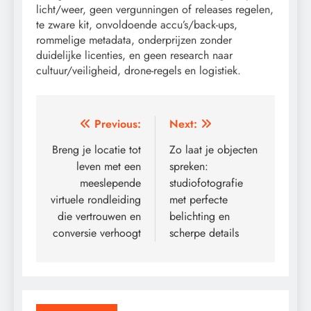
licht/weer, geen vergunningen of releases regelen,
te zware kit, onvoldoende accu’s/back-ups,
rommelige metadata, onderprijzen zonder
duidelijke licenties, en geen research naar
cultuur/veiligheid, drone-regels en logistiek.
Post
Previous:
Next:
navigation
Breng je locatie tot
Zo laat je objecten
leven met een
spreken:
meeslepende
studiofotografie
virtuele rondleiding
met perfecte
die vertrouwen en
belichting en
conversie verhoogt
scherpe details