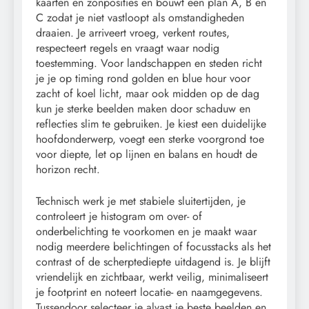
kaarten en zonposities en bouwt een plan A, B en
C zodat je niet vastloopt als omstandigheden
draaien. Je arriveert vroeg, verkent routes,
respecteert regels en vraagt waar nodig
toestemming. Voor landschappen en steden richt
je je op timing rond golden en blue hour voor
zacht of koel licht, maar ook midden op de dag
kun je sterke beelden maken door schaduw en
reflecties slim te gebruiken. Je kiest een duidelijke
hoofdonderwerp, voegt een sterke voorgrond toe
voor diepte, let op lijnen en balans en houdt de
horizon recht.
Technisch werk je met stabiele sluitertijden, je
controleert je histogram om over- of
onderbelichting te voorkomen en je maakt waar
nodig meerdere belichtingen of focusstacks als het
contrast of de scherptediepte uitdagend is. Je blijft
vriendelijk en zichtbaar, werkt veilig, minimaliseert
je footprint en noteert locatie- en naamgegevens.
Tussendoor selecteer je alvast je beste beelden en