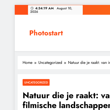
Skip
4:34:19 AM
August 10,
2026
to
content
Photostart
Home
Uncategorized
Natuur die je raakt: van 
UNCATEGORIZED
Natuur die je raakt: v
filmische landschappe