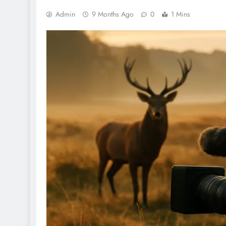
Admin
9 Months Ago
0
1 Mins