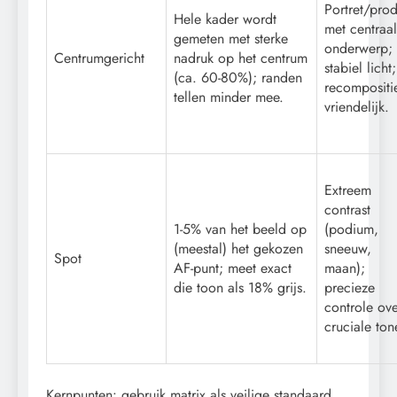
Portret/pro
Hele kader wordt
met centraal
gemeten met sterke
onderwerp;
Centrumgericht
nadruk op het centrum
stabiel licht;
(ca. 60-80%); randen
recompositi
tellen minder mee.
vriendelijk.
Extreem
contrast
1-5% van het beeld op
(podium,
(meestal) het gekozen
sneeuw,
Spot
AF-punt; meet exact
maan);
die toon als 18% grijs.
precieze
controle ov
cruciale ton
Kernpunten: gebruik matrix als veilige standaard,