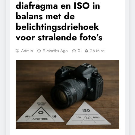
diafragma en ISO in
balans met de
belichtingsdriehoek
voor stralende foto’s
Admin
9 Months Ago
0
26 Mins