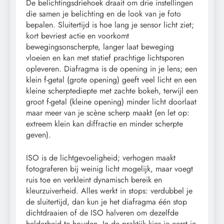
De belichtingsdriehoek draait om drie instellingen
die samen je belichting en de look van je foto
bepalen. Sluitertijd is hoe lang je sensor licht ziet;
kort bevriest actie en voorkomt
bewegingsonscherpte, langer laat beweging
vloeien en kan met statief prachtige lichtsporen
opleveren. Diafragma is de opening in je lens; een
klein f-getal (grote opening) geeft veel licht en een
kleine scherptediepte met zachte bokeh, terwijl een
groot f-getal (kleine opening) minder licht doorlaat
maar meer van je scène scherp maakt (en let op:
extreem klein kan diffractie en minder scherpte
geven).
ISO is de lichtgevoeligheid; verhogen maakt
fotograferen bij weinig licht mogelijk, maar voegt
ruis toe en verkleint dynamisch bereik en
kleurzuiverheid. Alles werkt in stops: verdubbel je
de sluitertijd, dan kun je het diafragma één stop
dichtdraaien of de ISO halveren om dezelfde
helderheid te houden. In de praktijk kies je eerst je