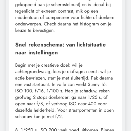
gekoppeld aan je scherpstelpunt) en is ideaal bij
tegenlicht of extreem contrast; mik op een
middentoon of compenseer voor lichte of donkere
onderwerpen. Check daarna het histogram om je
keuze te bevestigen.
Snel rekenschema: van lichtsituatie
naar instellingen
Begin met je creatieve doel: wil je
achtergrondwazig, kies je diafragma eerst; wil je
actie bevriezen, start je met sluitertijd. Pak daarna
een vast startpunt. In volle zon werkt Sunny 16:
ISO 100, f/16, 1/100 s. Heb je schaduw, reken
grofweg 2 stops donkerder: ga naar 1/25 s, of
open naar f/8, of verhoog ISO naar 400 voor
dezelfde helderheid. Voor straatportretten in open
schaduw kun je met f/2.
8, 1/250 s, ISO 200 vaak goed uitkomen. Binnen