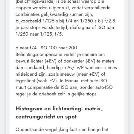
(belichtingswaarde) is de schaal waarop die
stappen worden uitgedrukt, zodat verschillende
combinaties gelijkwaardig kunnen zijn,
bijvoorbeeld 1/125 s bij f/4 en 1/250 s bij f/2.8.
Je past stops via sluitertijd, diafragma of ISO aan:
1/250 naar 1/125, f/5.
6 naar f/4, ISO 100 naar 200.
Belichtingscompensatie vertelt je camera om
bewust lichter (+EV) of donkerder (-EV) te meten
dan standaard, handig in Av/Tv/P wanneer scènes
misleidend zijn, zoals sneeuw (meer +EV) of
tegenlicht (vaak -EV). In Manual met auto-ISO
stuurt compensatie de ISO aan; zonder auto-ISO
regel je de driehoek zelf in gelijke stops.
Histogram en lichtmeting: matrix,
centrumgericht en spot
Onderstaande vergelijking laat zien hoe je het