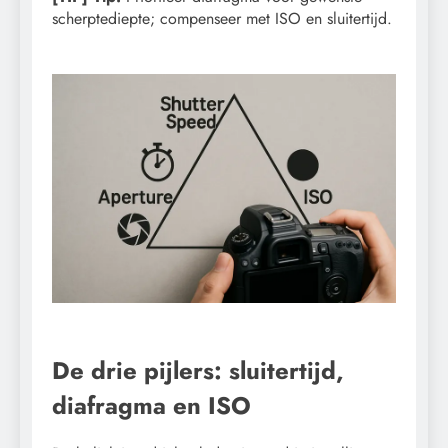
scherptediepte; compenseer met ISO en sluitertijd.
De drie pijlers: sluitertijd,
diafragma en ISO