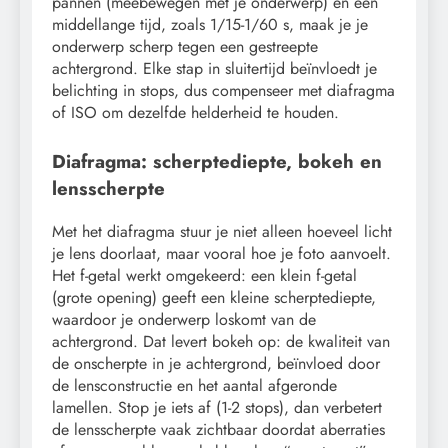
pannen (meebewegen met je onderwerp) en een
middellange tijd, zoals 1/15-1/60 s, maak je je
onderwerp scherp tegen een gestreepte
achtergrond. Elke stap in sluitertijd beïnvloedt je
belichting in stops, dus compenseer met diafragma
of ISO om dezelfde helderheid te houden.
Diafragma: scherptediepte, bokeh en
lensscherpte
Met het diafragma stuur je niet alleen hoeveel licht
je lens doorlaat, maar vooral hoe je foto aanvoelt.
Het f-getal werkt omgekeerd: een klein f-getal
(grote opening) geeft een kleine scherptediepte,
waardoor je onderwerp loskomt van de
achtergrond. Dat levert bokeh op: de kwaliteit van
de onscherpte in je achtergrond, beïnvloed door
de lensconstructie en het aantal afgeronde
lamellen. Stop je iets af (1-2 stops), dan verbetert
de lensscherpte vaak zichtbaar doordat aberraties