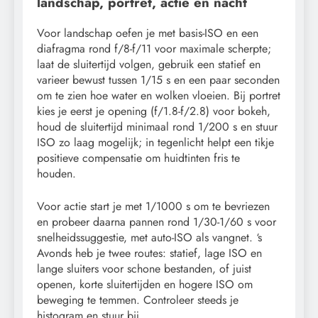
landschap, portret, actie en nacht
Voor landschap oefen je met basis-ISO en een
diafragma rond f/8-f/11 voor maximale scherpte;
laat de sluitertijd volgen, gebruik een statief en
varieer bewust tussen 1/15 s en een paar seconden
om te zien hoe water en wolken vloeien. Bij portret
kies je eerst je opening (f/1.8-f/2.8) voor bokeh,
houd de sluitertijd minimaal rond 1/200 s en stuur
ISO zo laag mogelijk; in tegenlicht helpt een tikje
positieve compensatie om huidtinten fris te
houden.
Voor actie start je met 1/1000 s om te bevriezen
en probeer daarna pannen rond 1/30-1/60 s voor
snelheidssuggestie, met auto-ISO als vangnet. ‘s
Avonds heb je twee routes: statief, lage ISO en
lange sluiters voor schone bestanden, of juist
openen, korte sluitertijden en hogere ISO om
beweging te temmen. Controleer steeds je
histogram en stuur bij.